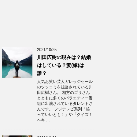
2021/10/25
川田広樹の現在は？結婚
はしている？妻(嫁)は
誰？
人気お笑い芸人ガレッジセール
のツッコミを担当されている川
田広樹さん。 相方のゴリさん
とともに多くのバラエティー番
組に出演されているタレントさ
んです。 フジテレビ系列「笑
っていいとも！」や「クイズ！
ヘキ ...