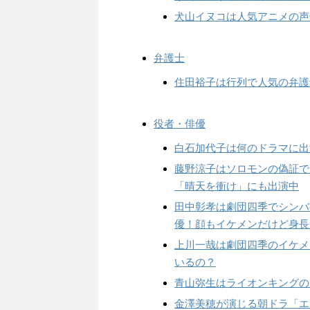
犬山イヌコは人気アニメの声
弁護士
住田裕子は行列で人気の弁護
役者・俳優
白石加代子は何のドラマに出
藤野涼子はソロモンの偽証で
「晴天を衝け」にも出演中
田中彰孝は劇団四季でシンバ
優！顔もイケメンだけど身長
上川一哉は劇団四季のイケメ
いるの？
青山弥生はライオンキングの
金澤美穂が演じる朝ドラ「エ