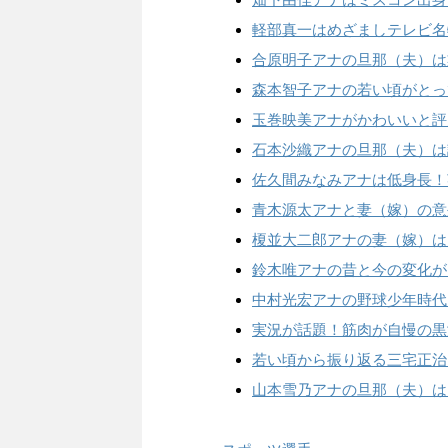
軽部真一はめざましテレビ名
合原明子アナの旦那（夫）は
森本智子アナの若い頃がとっ
玉巻映美アナがかわいいと評
石本沙織アナの旦那（夫）は
佐久間みなみアナは低身長！
青木源太アナと妻（嫁）の意
榎並大二郎アナの妻（嫁）は
鈴木唯アナの昔と今の変化が
中村光宏アナの野球少年時代
実況が話題！筋肉が自慢の黒
若い頃から振り返る三宅正治
山本雪乃アナの旦那（夫）は