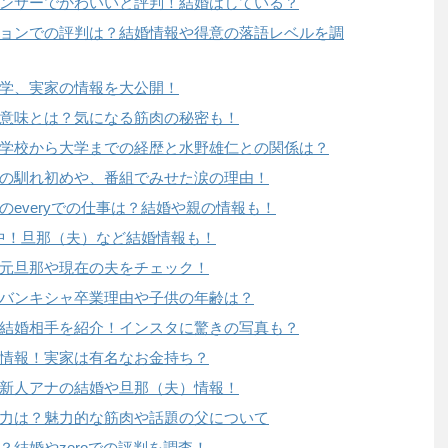
ンサーでかわいいと評判！結婚はしている？
ョンでの評判は？結婚情報や得意の落語レベルを調
学、実家の情報を大公開！
意味とは？気になる筋肉の秘密も！
学校から大学までの経歴と水野雄仁との関係は？
の馴れ初めや、番組でみせた涙の理由！
everyでの仕事は？結婚や親の情報も！
躍中！旦那（夫）など結婚情報も！
元旦那や現在の夫をチェック！
バンキシャ卒業理由や子供の年齢は？
結婚相手を紹介！インスタに驚きの写真も？
情報！実家は有名なお金持ち？
新人アナの結婚や旦那（夫）情報！
力は？魅力的な筋肉や話題の父について
結婚やzeroでの評判を調査！