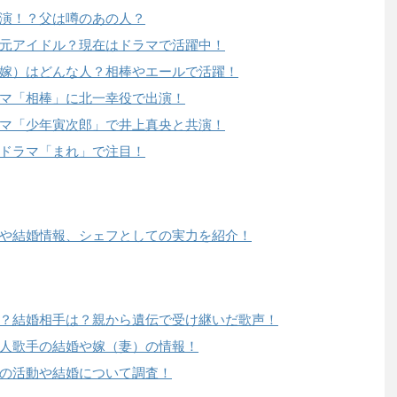
演！？父は噂のあの人？
元アイドル？現在はドラマで活躍中！
嫁）はどんな人？相棒やエールで活躍！
マ「相棒」に北一幸役で出演！
マ「少年寅次郎」で井上真央と共演！
ドラマ「まれ」で注目！
や結婚情報、シェフとしての実力を紹介！
？結婚相手は？親から遺伝で受け継いだ歌声！
人歌手の結婚や嫁（妻）の情報！
の活動や結婚について調査！