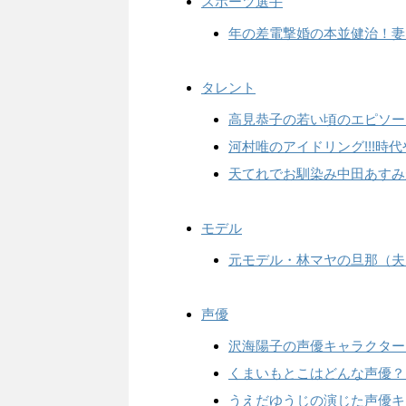
スポーツ選手
年の差電撃婚の本並健治！妻
タレント
高見恭子の若い頃のエピソー
河村唯のアイドリング!!!時
天てれでお馴染み中田あすみ
モデル
元モデル・林マヤの旦那（夫
声優
沢海陽子の声優キャラクター
くまいもとこはどんな声優？
うえだゆうじの演じた声優キ