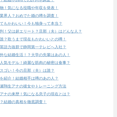
物！気になる役職や年収を発表！
業界人？おめでた婚の噂を調査！
てもかわいい！今も独身って本当？
判！父は超エリート？旦那（夫）はどんな人？
誰？歌うまで現在もかわいいとの噂！
英語力抜群で静岡第一テレビへ入社？
外な結婚生活！？大学の先輩はあの人！
人気モデル！綺麗な筋肉の秘密は食事？
スゴい！今の旦那（夫）は誰？
を紹介！結婚相手は噂のあの人？
瀬翔生アナの彼女やトレーニング方法
アナの来歴！気になる息子の現在とは？
？結婚の真相を徹底調査！