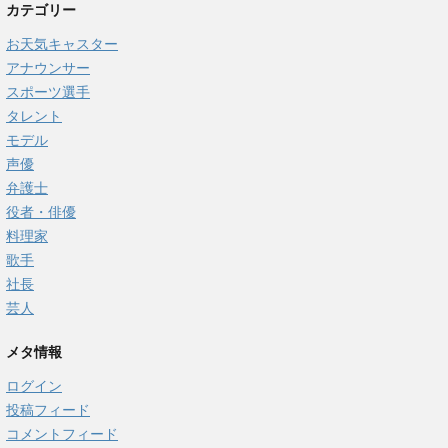
カテゴリー
お天気キャスター
アナウンサー
スポーツ選手
タレント
モデル
声優
弁護士
役者・俳優
料理家
歌手
社長
芸人
メタ情報
ログイン
投稿フィード
コメントフィード