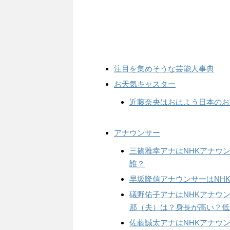
注目を集めそうな芸能人事典
お天気キャスター
近藤奈央はおはよう日本のお
アナウンサー
三篠雅幸アナはNHKアナウ
誰？
早坂隆信アナウンサーはNH
礒野佑子アナはNHKアナウ
那（夫）は？身長が高い？低
佐藤誠太アナはNHKアナウン