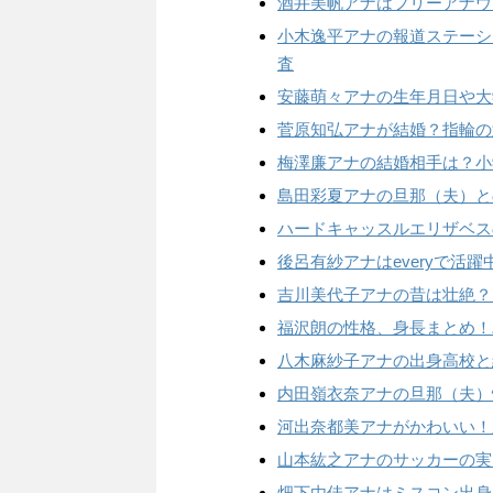
酒井美帆アナはフリーアナウ
小木逸平アナの報道ステーシ
査
安藤萌々アナの生年月日や大
菅原知弘アナが結婚？指輪の
梅澤廉アナの結婚相手は？小
島田彩夏アナの旦那（夫）と
ハードキャッスルエリザベスの
後呂有紗アナはeveryで活
吉川美代子アナの昔は壮絶？
福沢朗の性格、身長まとめ！
八木麻紗子アナの出身高校と
内田嶺衣奈アナの旦那（夫）
河出奈都美アナがかわいい！
山本紘之アナのサッカーの実
畑下由佳アナはミスコン出身？