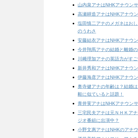
山内泉アナはNHKアナウン
高瀬耕造アナはNHKアナウ
塩田慎二アナのメガネはおし
のうわさ
安藤結衣アナはNHKアナウ
今井翔馬アナの結婚と離婚の
川﨑理加アナの英語力がすご
新井秀和アナはNHKアナウ
伊藤海彦アナはNHKアナウン
奥寺健アナの年齢は？結婚は
毅に似ていると話題！
青井実アナはNHKアナウンサ
三宅民夫アナは元ＮＨＫアナ
ジオ番組に出演中？
小野文惠アナはNHKのアナ