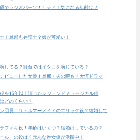
優でラジオパーソナリティ！気になる年齢は？
士！旦那も弁護士？娘が可愛い！
演してる？舞台ではイタコを演じている？
デビューした女優！旦那・夫の噂も？大河ドラマ
役を15年以上演じたレジェンドミュージカル俳
はどのくらい？
ン団員！リトルマーメイドのエリック役？結婚して
ラフィキ役！年齢はいくつ？結婚はしているの？
ール」の役は？元あな番女優が活躍中！