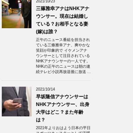
2021/10/23
三篠雅幸アナはNHKアナ
ウンサー。現在は結婚し
ている？お相手となる妻
(嫁)は誰？
正午のニュース番組を担当され
ている三條雅幸アナ、爽やかな
笑顔が印象的で イケメンアナ
ウンサーとして注目されている
NHKアナウンサーの一人です。
NHKの正午のニュースは朝の連
続テレビ小説再放送後に放送 ...
2021/10/14
早坂隆信アナウンサーは
NHKアナウンサー、出身
大学はどこ？また年齢
は？
2021年よりおはよう日本の平日