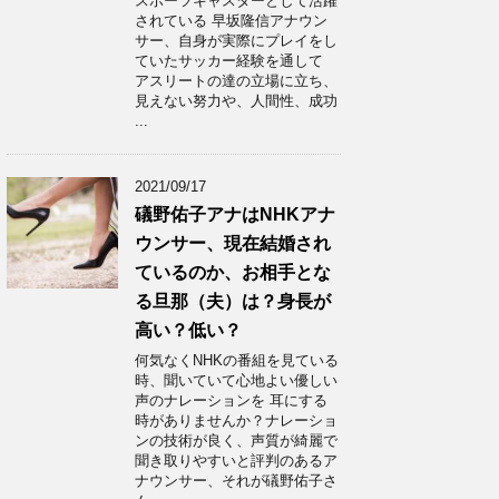
スポーツキャスターとして活躍
されている 早坂隆信アナウン
サー、自身が実際にプレイをし
ていたサッカー経験を通して
アスリートの達の立場に立ち、
見えない努力や、人間性、成功
...
2021/09/17
礒野佑子アナはNHKアナ
ウンサー、現在結婚され
ているのか、お相手とな
る旦那（夫）は？身長が
高い？低い？
何気なくNHKの番組を見ている
時、聞いていて心地よい優しい
声のナレーションを 耳にする
時がありませんか？ナレーショ
ンの技術が良く、声質が綺麗で
聞き取りやすいと評判のあるア
ナウンサー、それが礒野佑子さ