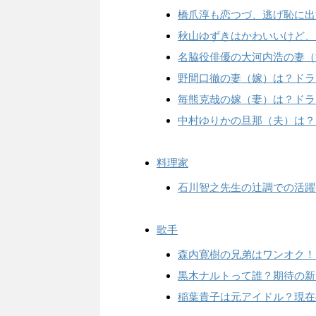
橋爪淳も恋つづ、逃げ恥に出
秋山ゆずきはかわいいけど、
名脇役俳優の大河内浩の妻（
野間口徹の妻（嫁）は？ドラ
毎熊克哉の嫁（妻）は？ドラ
中村ゆりかの旦那（夫）は？
料理家
石川智之先生の辻調での活躍
歌手
森内寛樹の兄弟はワンオク！
黒木ナルトって誰？期待の新
稲葉貴子は元アイドル？現在