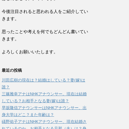
今後注目されると思われる人をご紹介してい
きます。
思ったことや考えを何でもどんどん書いてい
きます。
よろしくお願いいたします。
最近の投稿
川田広樹の現在は？結婚はしている？妻(嫁)は
誰？
三篠雅幸アナはNHKアナウンサー。現在は結婚
している？お相手となる妻(嫁)は誰？
早坂隆信アナウンサーはNHKアナウンサー、出
身大学はどこ？また年齢は？
礒野佑子アナはNHKアナウンサー、現在結婚さ
れているのか、お相手となる旦那（夫）は？身