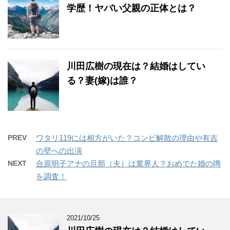
学歴！ヤバい父親の正体とは？
川田広樹の現在は？結婚はしてい
る？妻(嫁)は誰？
PREV
ワタリ119には相方がいた？コンビ解散の理由や有吉
の壁への出演
NEXT
合原明子アナの旦那（夫）は業界人？おめでた婚の噂
を調査！
2021/10/25