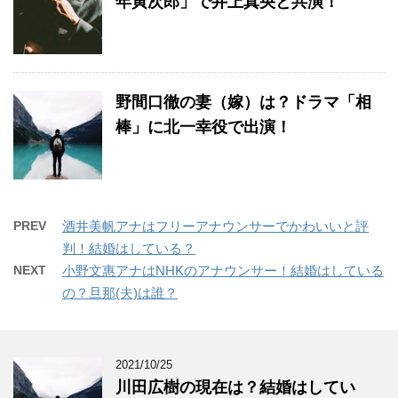
年寅次郎」で井上真央と共演！
野間口徹の妻（嫁）は？ドラマ「相
棒」に北一幸役で出演！
PREV
酒井美帆アナはフリーアナウンサーでかわいいと評
判！結婚はしている？
NEXT
小野文惠アナはNHKのアナウンサー！結婚はしている
の？旦那(夫)は誰？
2021/10/25
川田広樹の現在は？結婚はしてい